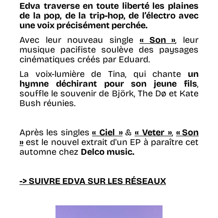
Edva traverse en toute liberté les plaines
de la pop, de la trip-hop, de l’électro avec
une voix précisément perchée.
Avec leur nouveau single
« Son »
, leur
musique pacifiste soulève des paysages
cinématiques créés par Eduard.
La voix-lumière de Tina, qui chante
un
hymne déchirant pour son jeune fils
,
souffle le souvenir de Björk, The Dø et Kate
Bush réunies.
Après les singles
« Ciel »
&
« Veter »
,
« Son
»
est le nouvel extrait d'un EP à paraître cet
automne chez
Delco music.
-> SUIVRE EDVA SUR LES RÉSEAUX